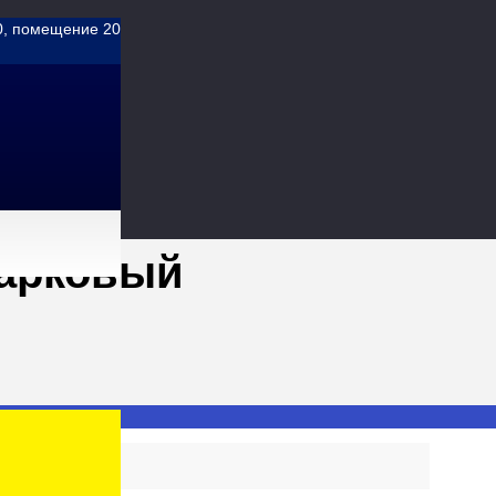
20, помещение 20
арковый