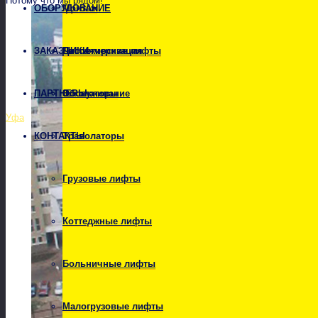
Потому что мы рядом!
ОБОРУДОВАНИЕ
Монтаж
ЗАКАЗЧИКИ
Диспетчеризация
Пассажирские лифты
ПАРТНЕРЫ
Обслуживание
Эскалаторы
Уфа
КОНТАКТЫ
Траволаторы
Грузовые лифты
Коттеджные лифты
+
5°
C
Больничные лифты
Малогрузовые лифты